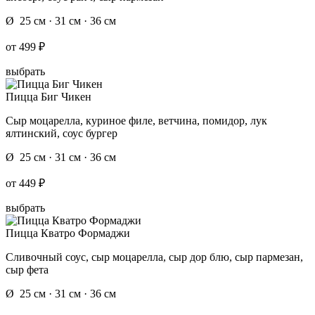
Ø 25 см · 31 см · 36 см
от
499 ₽
выбрать
Пицца Биг Чикен
Сыр моцарелла, куриное филе, ветчина, помидор, лук
ялтинский, соус бургер
Ø 25 см · 31 см · 36 см
от
449 ₽
выбрать
Пицца Кватро Формаджи
Сливочный соус, сыр моцарелла, сыр дор блю, сыр пармезан,
сыр фета
Ø 25 см · 31 см · 36 см