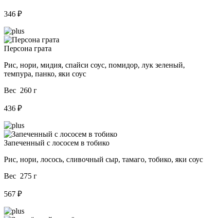
346 ₽
Персона грата
Рис, нори, мидия, спайси соус, помидор, лук зеленый,
темпура, панко, яки соус
Вес 260 г
436 ₽
Запеченный с лососем в тобико
Рис, нори, лосось, сливочный сыр, тамаго, тобико, яки соус
Вес 275 г
567 ₽