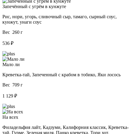
Запечённый с угрём в кунжуте
Рис, нори, угорь, сливочный сыр, тамаго, сырный соус,
кунжут, унаги соус
Вес 260 г
536 ₽
Мало ли
Креветка-тай, Запеченный с крабом в тобико, Яки лосось
Вес 709 г
1 129 ₽
На всех
Филадельфия лайт, Кадзуми, Калифорния классик, Креветка-
тай, Гурме, Зеленая миля, Панко креветка, Тори хот,