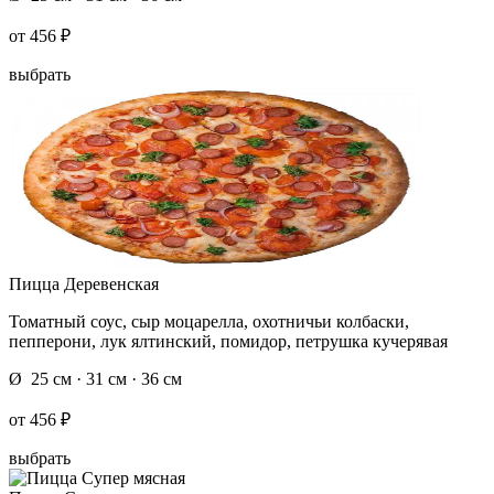
от
456 ₽
выбрать
Пицца Деревенская
Томатный соус, сыр моцарелла, охотничьи колбаски,
пепперони, лук ялтинский, помидор, петрушка кучерявая
Ø 25 см · 31 см · 36 см
от
456 ₽
выбрать